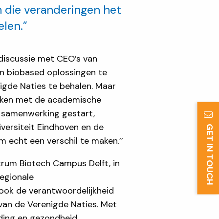
die veranderingen het
elen.”
ldiscussie met CEO’s van
 en biobased oplossingen te
igde Naties te behalen. Maar
oeken met de academische
e samenwerking gestart,
versiteit Eindhoven en de
GET IN TOUCH
echt een verschil te maken.’’
ntrum Biotech Campus Delft, in
egionale
ook de verantwoordelijkheid
van de Verenigde Naties. Met
eding en gezondheid,