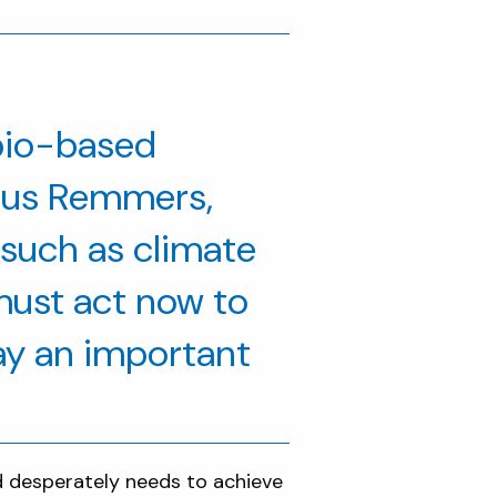
 bio-based
rcus Remmers,
such as climate
must act now to
ay an important
d desperately needs to achieve