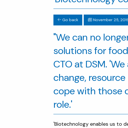
Go back
November 25, 201
"We can no longer
solutions for foo
CTO at DSM. 'We 
change, resource 
cope with those 
role.'
'Biotechnology enables us to d