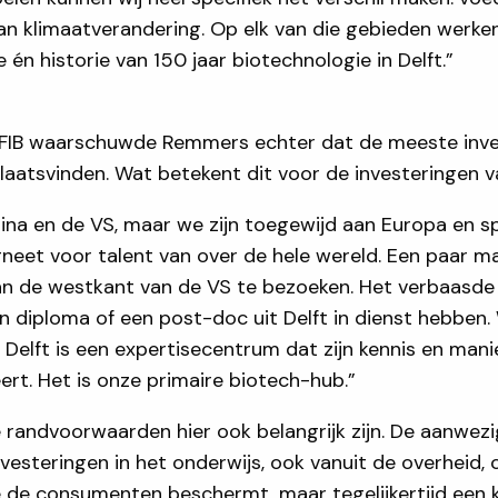
 van klimaatverandering. Op elk van die gebieden werk
n historie van 150 jaar biotechnologie in Delft.”
 EFIB waarschuwde Remmers echter dat de meeste inve
laatsvinden. Wat betekent dit voor de investeringen 
hina en de VS, maar we zijn toegewijd aan Europa en s
gneet voor talent van over de hele wereld. Een paar m
an de westkant van de VS te bezoeken. Het verbaasd
 diploma of een post-doc uit Delft in dienst hebben. 
 Delft is een expertisecentrum dat zijn kennis en man
ert. Het is onze primaire biotech-hub.”
andvoorwaarden hier ook belangrijk zijn. De aanwezig
vesteringen in het onderwijs, ook vanuit de overheid, c
 de consumenten beschermt, maar tegelijkertijd een 