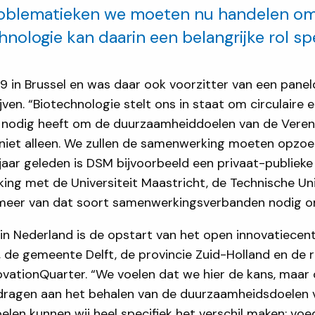
oblematieken we moeten nu handelen om 
nologie kan daarin een belangrijke rol sp
9 in Brussel en was daar ook voorzitter van een pane
jven. “Biotechnologie stelt ons in staat om circulaire
d nodig heeft om de duurzaamheiddoelen van de Veren
en niet alleen. We zullen de samenwerking moeten opz
r jaar geleden is DSM bijvoorbeeld een privaat-publiek
ing met de Universiteit Maastricht, de Technische Uni
meer van dat soort samenwerkingsverbanden nodig om 
n in Nederland is de opstart van het open innovatiece
de gemeente Delft, de provincie Zuid-Holland en de r
vationQuarter. “We voelen dat we hier de kans, maar 
 dragen aan het behalen van de duurzaamheidsdoelen 
elen kunnen wij heel specifiek het verschil maken: vo