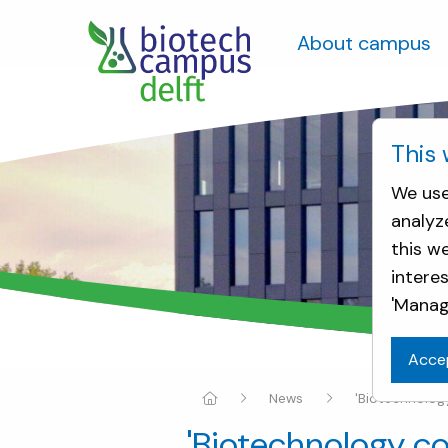
About campus
This 
We use
analyz
this w
intere
'Manag
Acce
News
'Biotechnology
'Biotechnology con