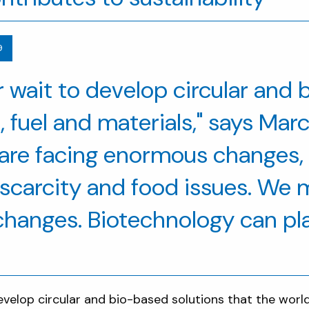
9
 wait to develop circular and
d, fuel and materials," says Ma
are facing enormous changes, 
scarcity and food issues. We 
changes. Biotechnology can pl
evelop circular and bio-based solutions that the worl