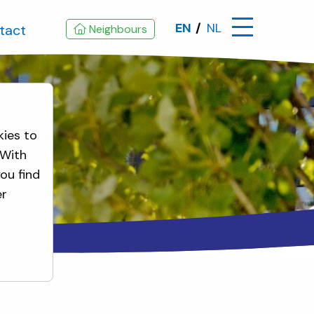
EN
NL
tact
Neighbours
kies to
 With
ou find
er