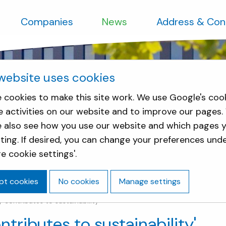
Companies
News
Address & Con
website uses cookies
 cookies to make this site work. We use Google's coo
e activities on our website and to improve our pages.
e also see how you use our website and which pages y
sting. If desired, you can change your preferences und
e cookie settings'.
pt cookies
No cookies
Manage settings
 contributes to sustainability'
tributes to sustainability'