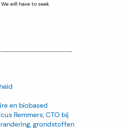
 We will have to seek
-----------------------------
heid
ire en biobased
arcus Remmers, CTO bij
randering, grondstoffen