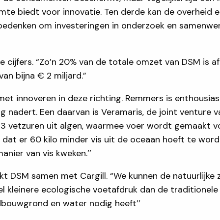
te biedt voor innovatie. Ten derde kan de overheid ee
s bedenken om investeringen in onderzoek en samenwer
t de cijfers. “Zo’n 20% van de totale omzet van DSM is 
n bijna € 2 miljard.”
t innoveren in deze richting. Remmers is enthousias
ng nadert. Een daarvan is Veramaris, de joint venture 
 vetzuren uit algen, waarmee voer wordt gemaakt vo
 dat er 60 kilo minder vis uit de oceaan hoeft te wor
anier van vis kweken.’’
rkt DSM samen met Cargill. “We kunnen de natuurlijke 
el kleinere ecologische voetafdruk dan de traditionele 
ndbouwgrond en water nodig heeft’’