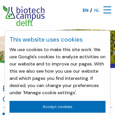
EN
NL
This website uses cookies
We use cookies to make this site work. We
use Google's cookies to analyze activities on
our website and to improve our pages. With
this we also see how you use our website
and which pages you find interesting. If
News
Biobased Delta heet voortaan Circular Biob
desired, you can change your preferences
Biobased Delta heet voortaan
under 'Manage cookie settings'.
Circular Biobased Delta
Accept cookies