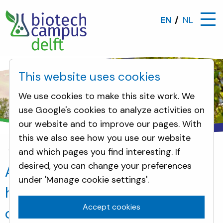
EN
NL
This website uses cookies
We use cookies to make this site work. We
use Google's cookies to analyze activities on
our website and to improve our pages. With
this we also see how you use our website
and which pages you find interesting. If
Incidents
desired, you can change your preferences
Automatische brandmelding in
under 'Manage cookie settings'.
het AFH kantoor met
Accept cookies
doormelding naar de