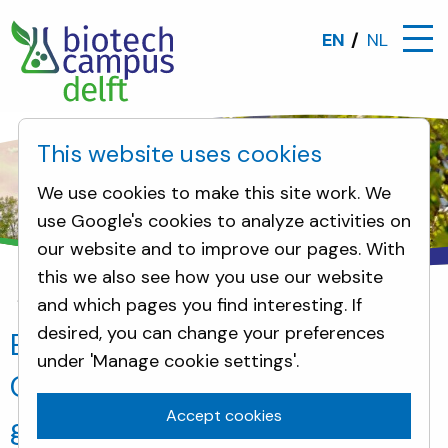
EN
NL
This website uses cookies
We use cookies to make this site work. We
use Google's cookies to analyze activities on
our website and to improve our pages. With
this we also see how you use our website
and which pages you find interesting. If
Incidents
desired, you can change your preferences
Een medewerker van Van Vliet
under 'Manage cookie settings'.
Contrans kreeg last van zijn rug,
Accept cookies
gepaard gaande met uitval van