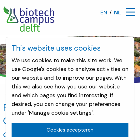
EN
NL
This website uses cookies
We use cookies to make this site work. We
use Google's cookies to analyze activities on
our website and to improve our pages. With
this we also see how you use our website
and which pages you find interesting. If
Omwonenden
Forse subsidie vanuit Nationaal Groe
desired, you can change your preferences
Forse subsidie vanuit Nationaal
under 'Manage cookie settings'.
Groeifonds is kickstart voor
Cookies accepteren
cellulaire agricultuur in Delft