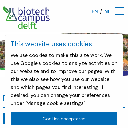
EN
NL
This website uses cookies
We use cookies to make this site work. We
use Google's cookies to analyze activities on
our website and to improve our pages. With
this we also see how you use our website
and which pages you find interesting. If
Omwonenden
DSM in de spotlights
desired, you can change your preferences
DSM in de spotlights
under 'Manage cookie settings'.
Cookies accepteren
Ga terug
juli 9, 2021