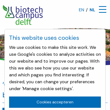
EN
NL
This website uses cookies
We use cookies to make this site work. We
use Google's cookies to analyze activities on
our website and to improve our pages. With
this we also see how you use our website
and which pages you find interesting. If
Omwonenden
‘Calvé’ maakt plaats voor biotech
desired, you can change your preferences
‘Calvé’ maakt plaats voor
under 'Manage cookie settings'.
biotech
Cookies accepteren