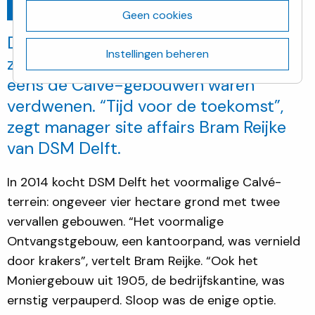
Ga terug
februari 5, 2020
Geen cookies
De slopers zijn bijna klaar: eind 2019
Instellingen beheren
zijn de laatste overblijfselen van wat
eens de Calvé-gebouwen waren
verdwenen. “Tijd voor de toekomst”,
zegt manager site affairs Bram Reijke
van DSM Delft.
In 2014 kocht DSM Delft het voormalige Calvé-
terrein: ongeveer vier hectare grond met twee
vervallen gebouwen. “Het voormalige
Ontvangstgebouw, een kantoorpand, was vernield
door krakers”, vertelt Bram Reijke. “Ook het
Moniergebouw uit 1905, de bedrijfskantine, was
ernstig verpauperd. Sloop was de enige optie.