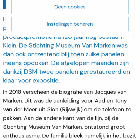
Ga terug
juni 20, 2022
Geen cookies
Hoe groot is de kans dat gedecoreerde
Instellingen beheren
panelen van een paviljoen voor
productpromotie na 120 jaar nog bestaan?
Klein. De Stichting Museum Van Marken was
dan ook ontzettend blij toen zulke panelen
ineens opdoken. De afgelopen maanden zijn
dankzij DSM twee panelen gerestaureerd en
klaar voor expositie.
In 2018 verscheen de biografie van Jacques van
Marken. Dit was de aanleiding voor Aad en Tony
van der Meer uit Sion (Rijswijk) om de telefoon te
pakken. Aan de andere kant van de lijn, bij de
Stichting Museum Van Marken, ontstond groot
enthousiasme. De familie bleek namelijk in het bezit