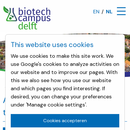
EN
NL
This website uses cookies
We use cookies to make this site work. We
use Google's cookies to analyze activities on
our website and to improve our pages. With
this we also see how you use our website
and which pages you find interesting. If
Omwonenden
Art nouveau panelen, prachtig tij
desired, you can change your preferences
Art nouveau panelen, prachtig
under 'Manage cookie settings'.
tijdsbeeld bewaard gebleven
Cookies accepteren