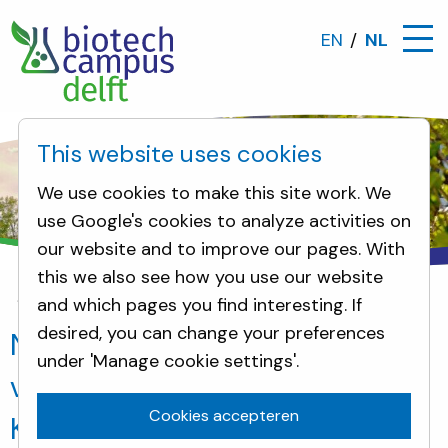
EN
NL
This website uses cookies
We use cookies to make this site work. We
use Google's cookies to analyze activities on
our website and to improve our pages. With
this we also see how you use our website
and which pages you find interesting. If
Nieuws
Nieuwe, moderne toekomst voor het histor
desired, you can change your preferences
Nieuwe, moderne toekomst
under 'Manage cookie settings'.
voor het historische Grote
Cookies accepteren
Kantoor van DSM in Delft