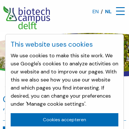
EN
NL
This website uses cookies
We use cookies to make this site work. We
use Google's cookies to analyze activities on
our website and to improve our pages. With
this we also see how you use our website
and which pages you find interesting. If
Nieuws
Grote Kantoor gaat weer ‘schitteren en sc
desired, you can change your preferences
Grote Kantoor gaat weer
under 'Manage cookie settings'.
‘schitteren en schijnen’
Cookies accepteren