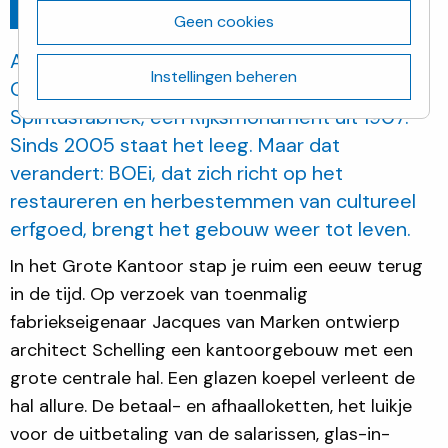
Ga terug
februari 9, 2021
Geen cookies
Aan de Wateringseweg in Delft staat het
Instellingen beheren
Grote Kantoor van de Nederlandsche Gist- en
Spiritusfabriek, een Rijksmonument uit 1907.
Sinds 2005 staat het leeg. Maar dat
verandert: BOEi, dat zich richt op het
restaureren en herbestemmen van cultureel
erfgoed, brengt het gebouw weer tot leven.
In het Grote Kantoor stap je ruim een eeuw terug
in de tijd. Op verzoek van toenmalig
fabriekseigenaar Jacques van Marken ontwierp
architect Schelling een kantoorgebouw met een
grote centrale hal. Een glazen koepel verleent de
hal allure. De betaal- en afhaalloketten, het luikje
voor de uitbetaling van de salarissen, glas-in-