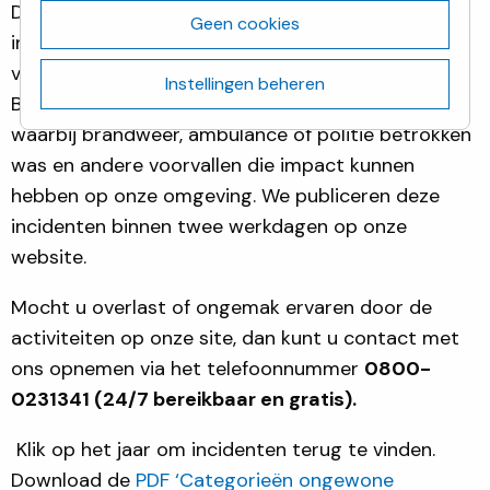
De activiteiten op onze site kunnen leiden tot
Geen cookies
incidenten die overlast of bezorgdheid kunnen
veroorzaken bij onze directe omgeving. Voor
Instellingen beheren
Biotech Campus Delft melden we alle incidenten
waarbij brandweer, ambulance of politie betrokken
was en andere voorvallen die impact kunnen
hebben op onze omgeving. We publiceren deze
incidenten binnen twee werkdagen op onze
website.
Mocht u overlast of ongemak ervaren door de
activiteiten op onze site, dan kunt u contact met
ons opnemen via het telefoonnummer
0800-
0231341
(24/7 bereikbaar en gratis).
Klik op het jaar om incidenten terug te vinden.
Download de
PDF ‘Categorieën ongewone