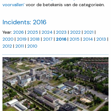
voorvallen’
voor de betekenis van de categorieën.
Incidents: 2016
Year:
2026
2025
2024
2023
2022
2021
2020
2019
2018
2017
2016
2015
2014
2013
2012
2011
2010