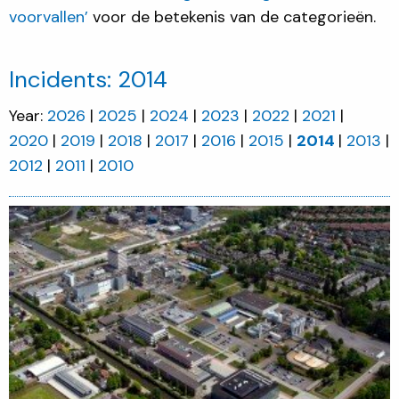
voorvallen’
voor de betekenis van de categorieën.
Incidents: 2014
Year:
2026
2025
2024
2023
2022
2021
2020
2019
2018
2017
2016
2015
2014
2013
2012
2011
2010