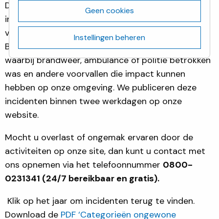
De activiteiten op onze site kunnen leiden tot
Geen cookies
incidenten die overlast of bezorgdheid kunnen
veroorzaken bij onze directe omgeving. Voor
Instellingen beheren
Biotech Campus Delft melden we alle incidenten
waarbij brandweer, ambulance of politie betrokken
was en andere voorvallen die impact kunnen
hebben op onze omgeving. We publiceren deze
incidenten binnen twee werkdagen op onze
website.
Mocht u overlast of ongemak ervaren door de
activiteiten op onze site, dan kunt u contact met
ons opnemen via het telefoonnummer
0800-
0231341
(24/7 bereikbaar en gratis).
Klik op het jaar om incidenten terug te vinden.
Download de
PDF ‘Categorieën ongewone