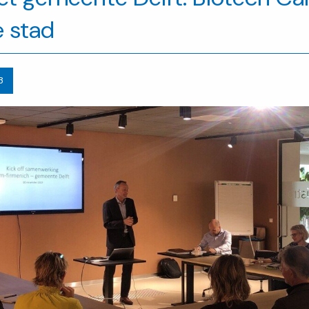
 stad
3