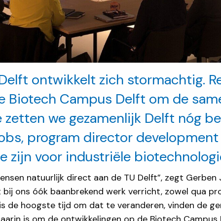
elft ontwikkelt zich stormachtig. R
e Biotech Campus Delft om de same
 zetten we gezamenlijk Delft nóg bet
obs, program director developmen
je zijn voor industriële biotechnologi
n mensen natuurlijk direct aan de TU Delft”, zegt Gerbe
bij ons óók baanbrekend werk verricht, zowel qua pr
t is de hoogste tijd om dat te veranderen, vinden de g
aarin is om de ontwikkelingen op de Biotech Campus De