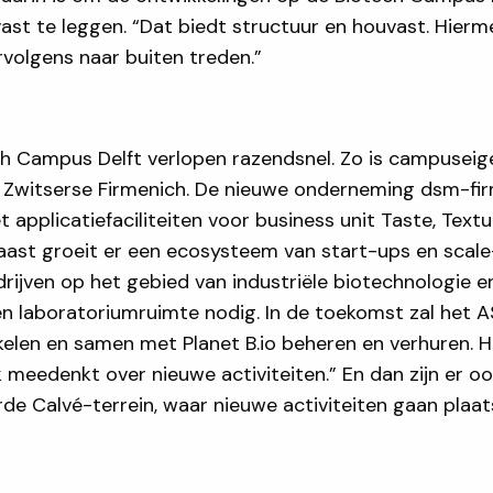
ast te leggen. “Dat biedt structuur en houvast. Hier
volgens naar buiten treden.”
ch Campus Delft verlopen razendsnel. Zo is campusei
 Zwitserse Firmenich. De nieuwe onderneming dsm-f
applicatiefaciliteiten voor business unit Taste, Textu
arnaast groeit er een ecosysteem van start-ups en scal
rijven op het gebied van industriële biotechnologie e
n laboratoriumruimte nodig. In de toekomst zal het 
len en samen met Planet B.io beheren en verhuren. Het
 meedenkt over nieuwe activiteiten.” En dan zijn er o
de Calvé-terrein, waar nieuwe activiteiten gaan plaat