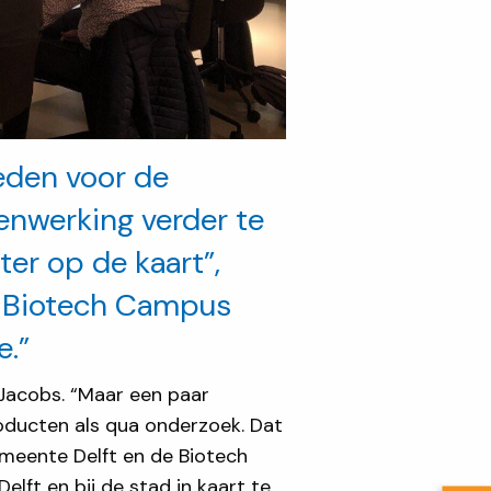
eden voor de
nwerking verder te
er op de kaart”,
t Biotech Campus
e.”
n Jacobs. “Maar een paar
oducten als qua onderzoek. Dat
emeente Delft en de Biotech
lft en bij de stad in kaart te