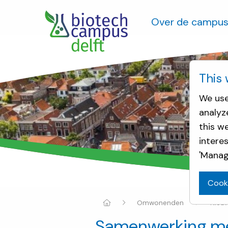
Over de campu
This 
We use
analyz
this w
intere
'Manag
Cook
Omwonenden
Nieu
Samenwerking me