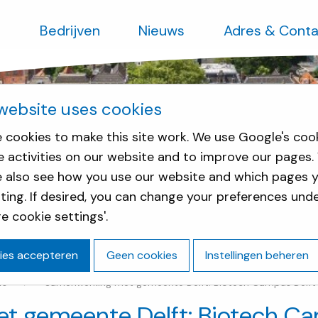
s
Bedrijven
Nieuws
Adres & Conta
website uses cookies
 cookies to make this site work. We use Google's coo
e activities on our website and to improve our pages.
e also see how you use our website and which pages y
sting. If desired, you can change your preferences und
e cookie settings'.
ies accepteren
Geen cookies
Instellingen beheren
ws
Samenwerking met gemeente Delft: Biotech Campus Delft
t gemeente Delft: Biotech Ca