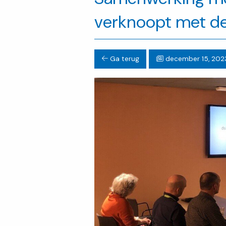
verknoopt met de
Ga terug
december 15, 202