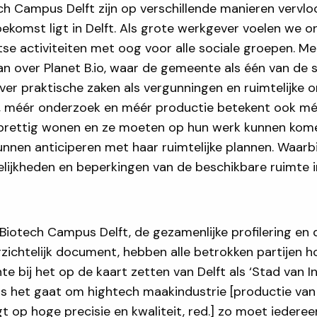
h Campus Delft zijn op verschillende manieren vervloc
ekomst ligt in Delft. Als grote werkgever voelen we o
ftse activiteiten met oog voor alle sociale groepen.
an over Planet B.io, waar de gemeente als één van de 
ver praktische zaken als vergunningen en ruimtelijke on
en, méér onderzoek en méér productie betekent ook mé
prettig wonen en ze moeten op hun werk kunnen kom
kunnen anticiperen met haar ruimtelijke plannen. Waar
ijkheden en beperkingen van de beschikbare ruimte i
 Biotech Campus Delft, de gezamenlijke profilering en 
rzichtelijk document, hebben alle betrokken partijen 
 bij het op de kaart zetten van Delft als ‘Stad van In
als het gaat om hightech maakindustrie [productie va
t op hoge precisie en kwaliteit, red.] zo moet iedereen