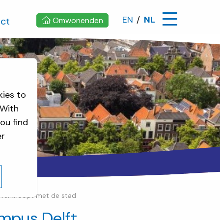
EN
NL
ct
Omwonenden
kies to
 With
ou find
er
 verknoopt met de stad
mpus Delft