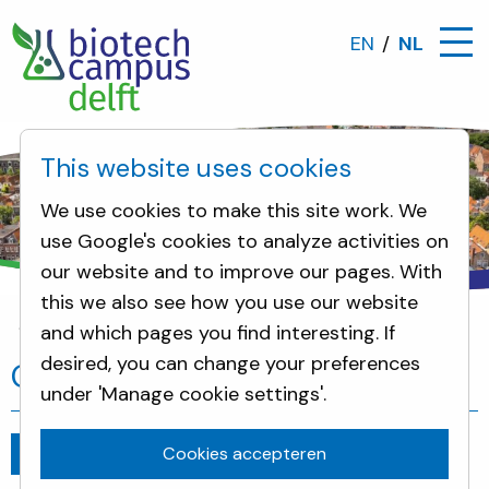
EN
NL
This website uses cookies
We use cookies to make this site work. We
use Google's cookies to analyze activities on
our website and to improve our pages. With
this we also see how you use our website
and which pages you find interesting. If
Omwonenden
Geen Omwonendenavond 2021
desired, you can change your preferences
Geen Omwonendenavond 2021
under 'Manage cookie settings'.
Cookies accepteren
Ga terug
juli 8, 2021