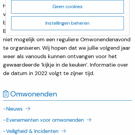
Helaas is de Covid-19-pandemie nog niet volledig
Geen cookies
voorbij. Er gelden nog steeds maatregelen en
beperkingen ten aanzien van evenementen op de
Instellingen beheren
Biotech Campus Delft. Daarom is het ook dit jaar
niet mogelijk om een reguliere Omwonendenavond
te organiseren. Wij hopen dat we jullie volgend jaar
weer als vanouds kunnen ontvangen voor het
gewaardeerde ‘kijkje in de keuken’. Informatie over
de datum in 2022 volgt te zijner tijd.
Omwonenden
-
Nieuws
-
Evenementen voor omwonenden
-
Veiligheid & Incidenten