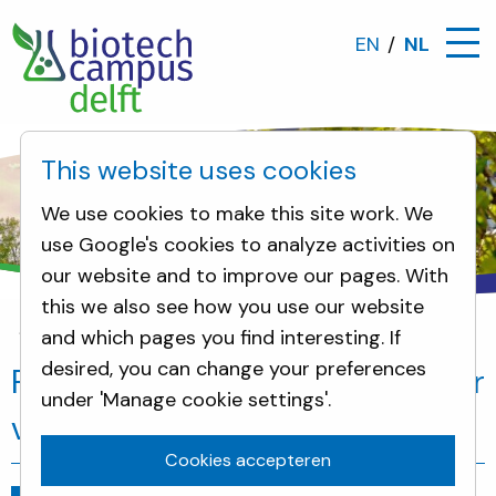
EN
NL
This website uses cookies
We use cookies to make this site work. We
use Google's cookies to analyze activities on
our website and to improve our pages. With
this we also see how you use our website
and which pages you find interesting. If
Nieuws
Planet B.io wordt aandeelhouder van de Bio
desired, you can change your preferences
Planet B.io wordt aandeelhouder
under 'Manage cookie settings'.
van de Bioprocess Pilot Facility
Cookies accepteren