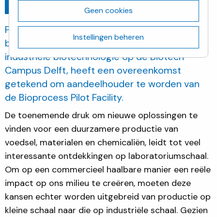
Ga terug
januari 18, 2022
Geen cookies
Planet B.io, de stichting die zich inzet voor het
Instellingen beheren
bouwen van een innovatie-ecosysteem voor
industriële biotechnologie op de Biotech
Campus Delft, heeft een overeenkomst
getekend om aandeelhouder te worden van
de Bioprocess Pilot Facility.
De toenemende druk om nieuwe oplossingen te
vinden voor een duurzamere productie van
voedsel, materialen en chemicaliën, leidt tot veel
interessante ontdekkingen op laboratoriumschaal.
Om op een commercieel haalbare manier een reële
impact op ons milieu te creëren, moeten deze
kansen echter worden uitgebreid van productie op
kleine schaal naar die op industriële schaal. Gezien