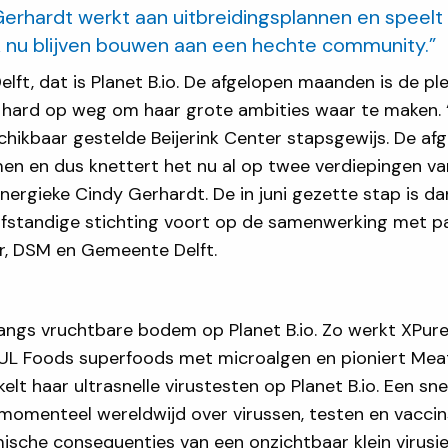
erhardt werkt aan uitbreidingsplannen en speelt 
k nu blijven bouwen aan een hechte community.”
elft, dat is Planet B.io. De afgelopen maanden is de pl
hard op weg om haar grote ambities waar te maken. 
ikbaar gestelde Beijerink Center stapsgewijs. De af
men en dus knettert het nu al op twee verdiepingen v
ergieke Cindy Gerhardt. De in juni gezette stap is da
lfstandige stichting voort op de samenwerking met par
er, DSM en Gemeente Delft.
ngs vruchtbare bodem op Planet B.io. Zo werkt XPure 
FUL Foods superfoods met microalgen en pioniert Me
elt haar ultrasnelle virustesten op Planet B.io. Een sne
omenteel wereldwijd over virussen, testen en vaccins.
sche consequenties van een onzichtbaar klein virusje