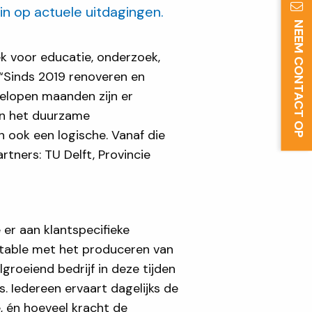
in op actuele uitdagingen.
NEEM CONTACT OP
ek voor educatie, onderzoek,
“Sinds 2019 renoveren en
gelopen maanden zijn er
an het duurzame
n ook een logische. Vanaf die
tners: TU Delft, Provincie
er aan klantspecifieke
atable met het produceren van
lgroeiend bedrijf in deze tijden
 Iedereen ervaart dagelijks de
, én hoeveel kracht de