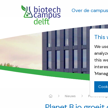
Over de campu
This 
We use
analyz
this w
intere
'Manag
Cook
Nieuws
Planet B.io 
Planet B.io groei