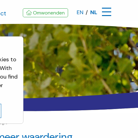
EN
NL
ct
Omwonenden
kies to
 With
ou find
er
ogie’
u meer waardering