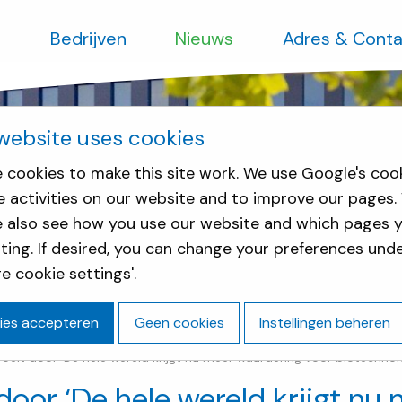
s
Bedrijven
Nieuws
Adres & Conta
website uses cookies
 cookies to make this site work. We use Google's coo
e activities on our website and to improve our pages.
e also see how you use our website and which pages y
sting. If desired, you can change your preferences und
e cookie settings'.
ies accepteren
Geen cookies
Instellingen beheren
groeit door ‘De hele wereld krijgt nu meer waardering voor biotechnol
t door ‘De hele wereld krijgt n