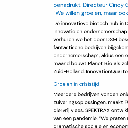
benadrukt. Directeur Cindy G
“We willen groeien, maar oo
Dé innovatieve biotech hub in D
innovatie en ondernemerschap 
verhuren we het door DSM besch
fantastische bedrijven bijgeko
ondernemerschap”, aldus een en
maand bouwt Planet B.io als ze
Zuid-Holland, InnovationQuart
Groeien in crisistijd
Meerdere bedrijven vonden onla
zuiveringsoplossingen, maakt 
diervrij vlees. SPEKTRAX ontwikk
van een pandemie. “We praten m
dramatische sociale en economi