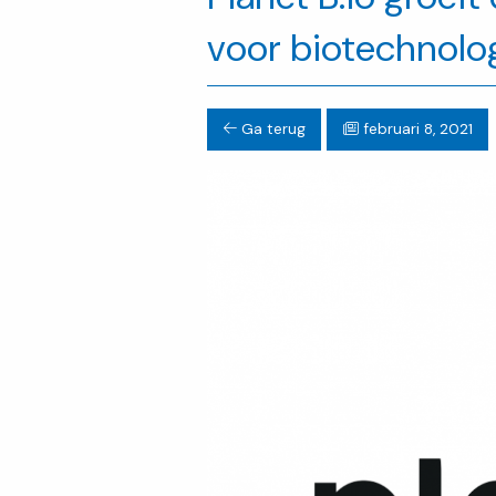
voor biotechnolog
Ga terug
februari 8, 2021