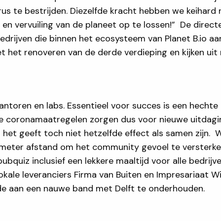
rus te bestrijden. Diezelfde kracht hebben we keihar
en vervuiling van de planeet op te lossen!” De directe
edrijven die binnen het ecosysteem van Planet B.io a
t het renoveren van de derde verdieping en kijken uit
 kantoren en labs. Essentieel voor succes is een hechte
coronamaatregelen zorgen dus voor nieuwe uitdagingen
 het geeft toch niet hetzelfde effect als samen zijn
5 meter afstand om het community gevoel te versterke
uiz inclusief een lekkere maaltijd voor alle bedrijven 
okale leveranciers Firma van Buiten en Impresariaat W
rde aan een nauwe band met Delft te onderhouden.