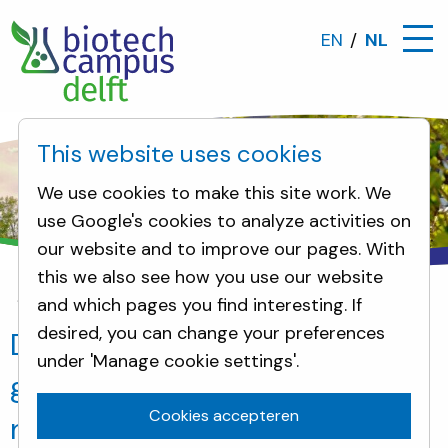
EN
NL
This website uses cookies
We use cookies to make this site work. We
use Google's cookies to analyze activities on
our website and to improve our pages. With
this we also see how you use our website
and which pages you find interesting. If
Nieuws
De Planet B.io community groeit: maak ke
desired, you can change your preferences
De Planet B.io community
under 'Manage cookie settings'.
groeit: maak kennis met de
Cookies accepteren
nieuwste leden