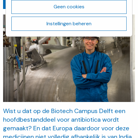
Ga terug
februari 8, 2021
Geen cookies
Instellingen beheren
Wist u dat op de Biotech Campus Delft een
hoofdbestanddeel voor antibiotica wordt
gemaakt? En dat Europa daardoor voor deze
medicijnen niet volledig afhankelijk is van India