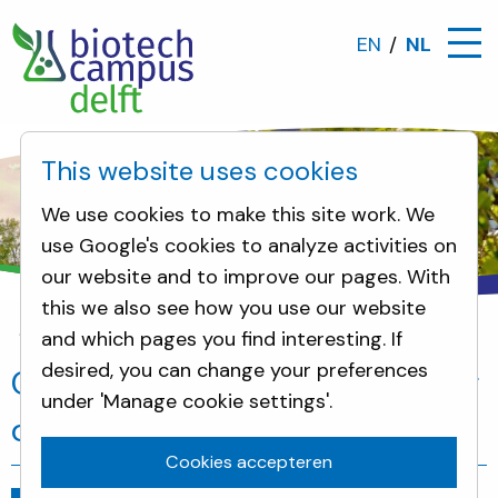
EN
NL
This website uses cookies
We use cookies to make this site work. We
use Google's cookies to analyze activities on
our website and to improve our pages. With
this we also see how you use our website
and which pages you find interesting. If
Nieuws
Centrient werkt aan goede zorg dichtbij
desired, you can change your preferences
Centrient werkt aan goede zorg
under 'Manage cookie settings'.
dichtbij
Cookies accepteren